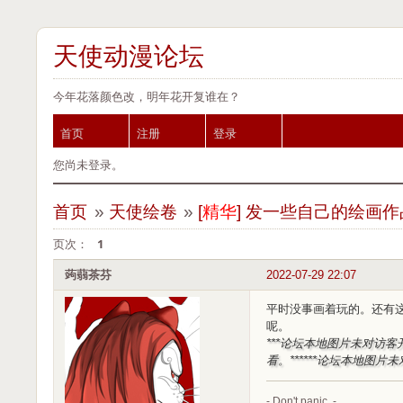
天使动漫论坛
今年花落颜色改，明年花开复谁在？
首页
注册
登录
您尚未登录。
首页
»
天使绘卷
»
[
精华
]
发一些自己的绘画作
页次：
1
蒟蒻茶芬
2022-07-29 22:07
平时没事画着玩的。还有这
呢。
***论坛本地图片未对访客
看。***
***论坛本地图片
- Don't panic. -