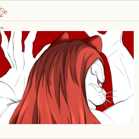
ic. -