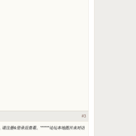
#3
，请注册&登录后查看。***
***论坛本地图片未对访