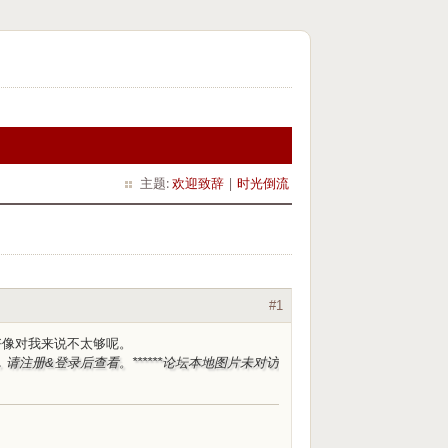
主题:
欢迎致辞
|
时光倒流
#1
好像对我来说不太够呢。
，请注册&登录后查看。***
***论坛本地图片未对访