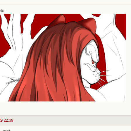
ic. -
29 22:39