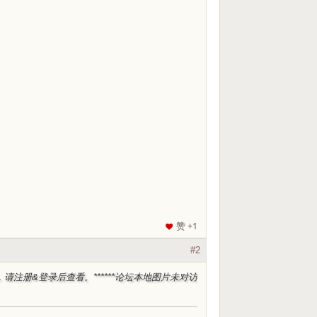
赞 +1
#2
，请注册&登录后查看。***
***论坛本地图片未对访