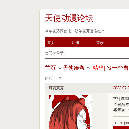
天使动漫论坛
今年花落颜色改，明年花开复谁在？
首页
注册
登录
您尚未登录。
首页
»
天使绘卷
»
[
精华
]
发一些自
页次：
1
蒟蒻茶芬
2022-07-
平时没事
***论
客开放，
- Don't pan