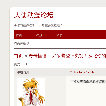
天使动漫论坛
今年花落颜色改，明年花开复谁在？
首页
注册
登录
您尚未登录。
首页
»
奇奇怪怪
»
呆呆酱登上央视！从此你
页次：
1
春暖花开
2017-06-19 17:26
***论坛本地图片未对访客