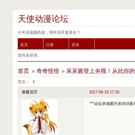
天使动漫论坛
今年花落颜色改，明年花开复谁在？
首页
注册
登录
您尚未登录。
首页
»
奇奇怪怪
»
呆呆酱登上央视！从此你
页次：
1
春暖花开
2017-06-19 17:26
***论坛本地图片未对访客