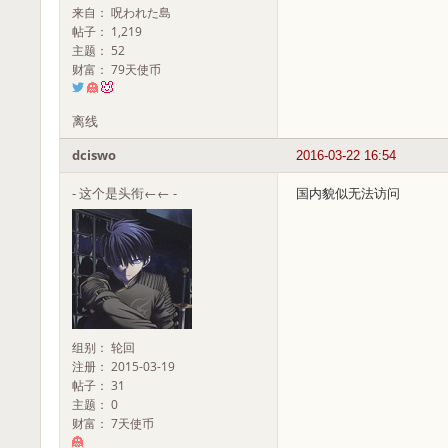
来自： 呪われた島
帖子： 1,219
主题： 52
财富： 79天使币
离线
dciswo
2016-03-22 16:54
- 这个是头衔←← -
国内貌似无法访问
组别： 轮回
注册： 2015-03-19
帖子： 31
主题： 0
财富： 7天使币