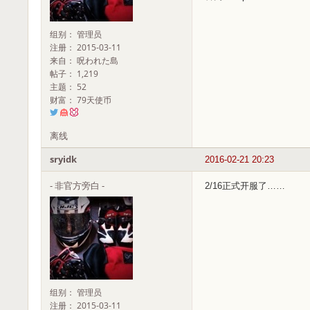
组别： 管理员
注册： 2015-03-11
来自： 呪われた島
帖子： 1,219
主题： 52
财富： 79天使币
离线
sryidk
2016-02-21 20:23
- 非官方旁白 -
2/16正式开服了……
组别： 管理员
注册： 2015-03-11