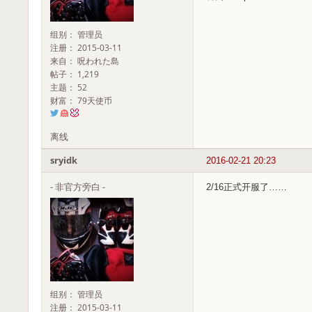
组别： 管理员
注册： 2015-03-11
来自： 呪われた島
帖子： 1,219
主题： 52
财富： 79天使币
离线
sryidk
2016-02-21 20:23
- 非官方旁白 -
2/16正式开服了……
组别： 管理员
注册： 2015-03-11