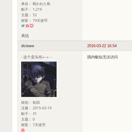
来自： 呪われた島
帖子： 1,219
主题： 52
财富： 79天使币
离线
dciswo
2016-03-22 16:54
- 这个是头衔←← -
国内貌似无法访问
组别： 轮回
注册： 2015-03-19
帖子： 31
主题： 0
财富： 7天使币