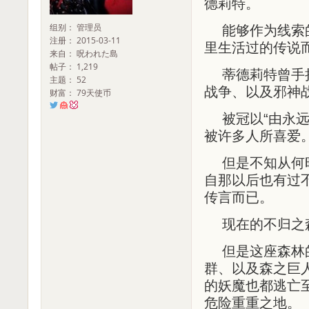
德莉特。
组别： 管理员
能够作为线索
注册： 2015-03-11
里生活过的传说
来自： 呪われた島
帖子： 1,219
蒂德莉特曾手
主题： 52
战争、以及邪神
财富： 79天使币
被冠以“由永
被许多人所喜爱
但是不知从何
自那以后也有过
传言而已。
现在的不归之
但是这座森林
群、以及森之巨
的妖魔也都逃亡
危险重重之地。