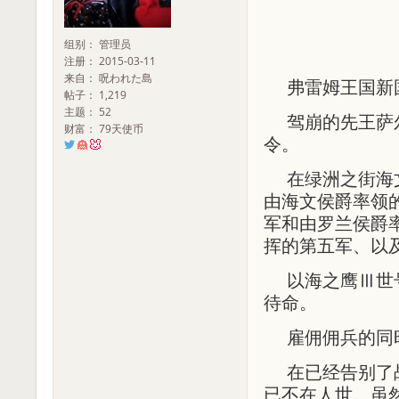
组别： 管理员
注册： 2015-03-11
来自： 呪われた島
弗雷姆王国新
帖子： 1,219
主题： 52
驾崩的先王萨
财富： 79天使币
令。
在绿洲之街海
由海文侯爵率领
军和由罗兰侯爵
挥的第五军、以
以海之鹰Ⅲ世
待命。
雇佣佣兵的同
在已经告别了
已不在人世。虽