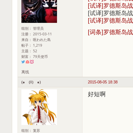
[试译]罗德斯岛
[试译]罗德斯岛
[试译]罗德斯岛
组别： 管理员
[词条]罗德斯岛
注册： 2015-03-11
来自： 呪われた島
帖子： 1,219
主题： 52
财富： 79天使币
离线
(●￣(ｴ)￣●)
2015-08-05 18:38
好短啊
组别： 复苏