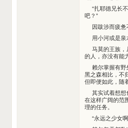
“扎耶德兄长
吧？”
因跋涉而疲惫
用小河或是泉
马莫的王族，
的人，亦没有能
赖尔掌握有野
黑之森相比，不
但即便如此，随
其实试着想想
在这样广阔的范
理的任务。
“永远之少女啊