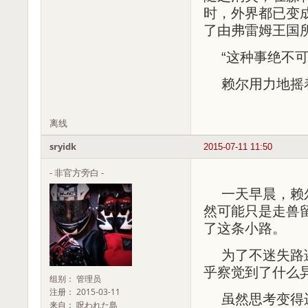
时，外界都已变
了由弗雷姆王国
“这种事绝不可
赖尔用力地摇
离线
sryidk
2015-07-11 11:50
- 非官方旁白 -
一天早晨，赖
然可能只是走兽
了这条小路。
为了不迷失路
乎察觉到了什么
组别： 管理员
注册： 2015-03-11
虽然思考变得
来自： 呪われた島