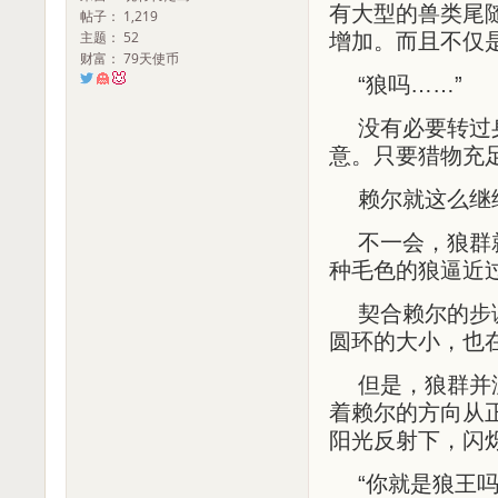
有大型的兽类尾
帖子： 1,219
主题： 52
增加。而且不仅
财富： 79天使币
“狼吗……”
没有必要转过
意。只要猎物充
赖尔就这么继
不一会，狼群
种毛色的狼逼近
契合赖尔的步
圆环的大小，也
但是，狼群并
着赖尔的方向从
阳光反射下，闪
“你就是狼王吗