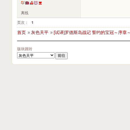
离线
页次：
1
首页
»
灰色天平
»
[试译]罗德斯岛战记 誓约的宝冠～序章～
版块跳转