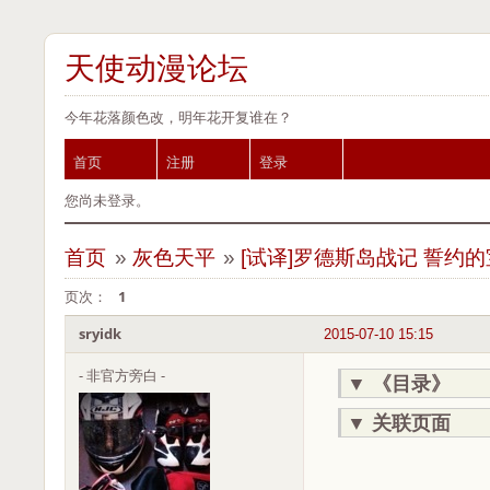
天使动漫论坛
今年花落颜色改，明年花开复谁在？
首页
注册
登录
您尚未登录。
首页
»
灰色天平
»
[试译]罗德斯岛战记 誓约
页次：
1
sryidk
2015-07-10 15:15
- 非官方旁白 -
▼
《目录》
▼
关联页面