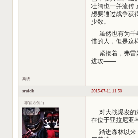
壮阔也一并流传
想要通过战争获
少数。
虽然也有为千
惜的人，但是这
紧接着，弗雷
进攻——
离线
sryidk
2015-07-11 11:50
- 非官方旁白 -
对大战爆发的
在位于亚拉尼亚
踏进森林以来