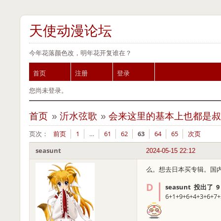
天使动漫论坛
今年花落颜色改，明年花开复谁在？
首页
注册
登录
您尚未登录。
首页
»
沂水弦歌
»
会来这里的基本上也都是叔
页次：
前页
1
…
61
62
63
64
65
次页
seasunt
2024-05-15 22:12
么。想去日本买专辑。国
seasunt 投出了 9
6+1+9+6+4+3+6+7+