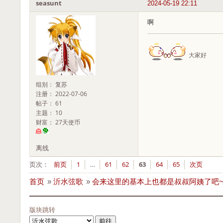
seasunt
2024-05-19 22:11
啊
大家好
组别： 复苏
注册： 2022-07-06
帖子： 61
主题： 10
财富： 27天使币
离线
页次：
前页
1
…
61
62
63
64
65
次页
首页
»
沂水弦歌
»
会来这里的基本上也都是叔叔阿姨了吧
版块跳转