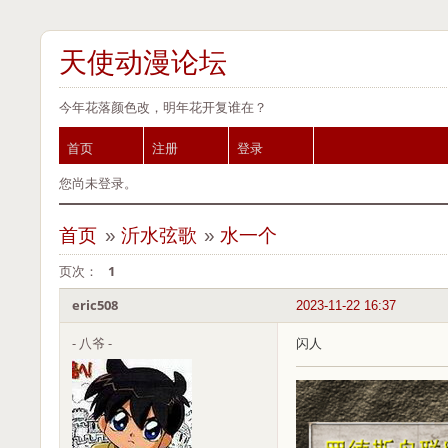
天使动漫论坛
今年花落颜色改，明年花开复谁在？
首页
注册
登录
您尚未登录。
首页
»
沂水弦歌
»
水一个
页次：
1
eric508
2023-11-22 16:37
- 八爷 -
闪人