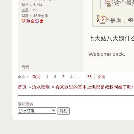
这个虽
帖子： 4,792
主题： 65
财富： 46天使币
是啊，每天
七大姑八大姨什
Welcome back.
离线
页次：
前页
1
2
3
4
…
65
次页
首页
»
沂水弦歌
»
会来这里的基本上也都是叔叔阿姨了吧
版块跳转