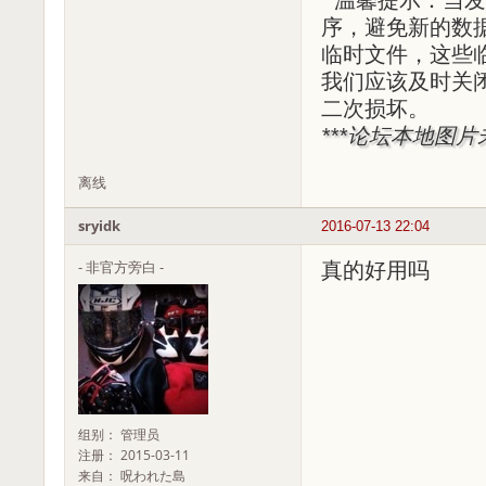
序，避免新的数
临时文件，这些
我们应该及时关
二次损坏。
***论坛本地图
离线
sryidk
2016-07-13 22:04
- 非官方旁白 -
真的好用吗
组别： 管理员
注册： 2015-03-11
来自： 呪われた島