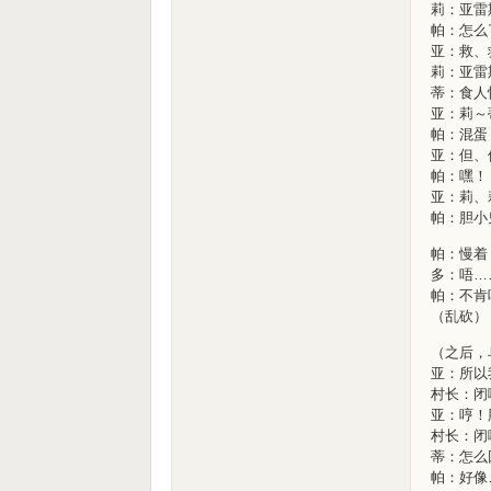
莉：亚雷
帕：怎么
亚：救、
莉：亚雷
蒂：食人
亚：莉～
帕：混蛋
亚：但、
帕：嘿！
亚：莉、
帕：胆小
帕：慢着
多：唔…
帕：不肯
（乱砍）
（之后，
亚：所以
村长：闭
亚：哼！
村长：闭
蒂：怎么
帕：好像