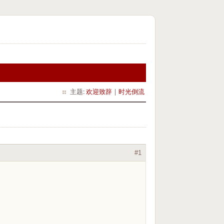
主题:
欢迎致辞
|
时光倒流
#1