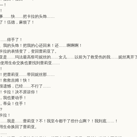
—！
！
事……快……把卡拉的头饰……
了！伍德，麻烦了！
……得手了！
、我的头饰！把我的心还回来！还……啊啊啊！
卡拉的表情变了，变回蕾莉亚了。
亚是……玛法最高祭司妮丝的……女儿……以前为了救受伤的我……妮丝离开
既使用生命交换也要找到蕾莉亚……
！
！把蕾莉亚……带回妮丝那……
！救救吉姆！快！
很遗憾，已经……不行了……
！卡拉！决不原谅你！
，我也要动手！
，蒂朵！住手！
？
卡拉！
……我是……蕾莉亚？不！我至今都干了些什么啊？！我到底……！
用生命换回了蕾莉亚。
……