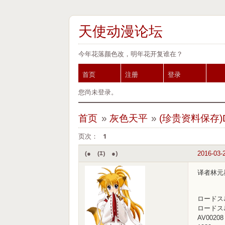
天使动漫论坛
今年花落颜色改，明年花开复谁在？
首页
注册
登录
您尚未登录。
首页
»
灰色天平
»
(珍贵资料保存)
页次：
1
(●￣(ｴ)￣●)
2016-03-
译者林元
ロードス
ロードス
AV00208