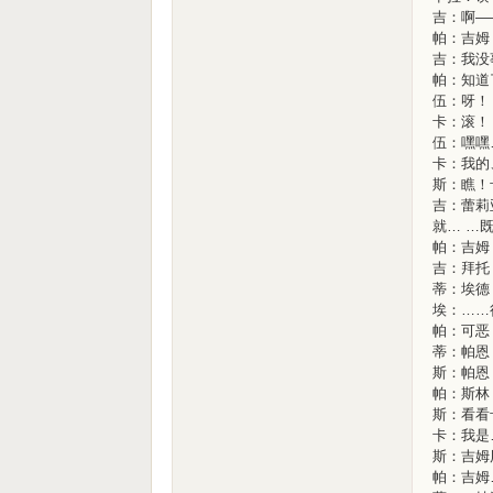
吉：啊—
帕：吉姆
吉：我没
帕：知道
伍：呀！
卡：滚！
伍：嘿嘿
卡：我的
斯：瞧！
吉：蕾莉
就… …
帕：吉姆
吉：拜托
蒂：埃德
埃：……
帕：可恶
蒂：帕恩
斯：帕恩
帕：斯林
斯：看看
卡：我是
斯：吉姆
帕：吉姆