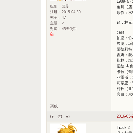
1989·５·
组别： 复苏
角川书店 
注册： 2015-04-30
原作：水
帖子： 47
译：林元
主题： 2
财富： 45天使币
cast
帕恩：竹
埃德：坂
蒂德莉特
吉姆：菱
斯林：塩
伍德·杰
卡拉（蕾
亚雷斯：
莉蒂亚：
村长（亚
旁白：永
离线
(●￣(ｴ)￣●)
2016-03-
Track 2