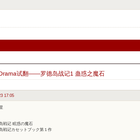
Drama试翻——罗德岛战记1 蛊惑之魔石
23 17:05
星
岛戦记 眩惑の魔石
岛戦记カセットブック第１作