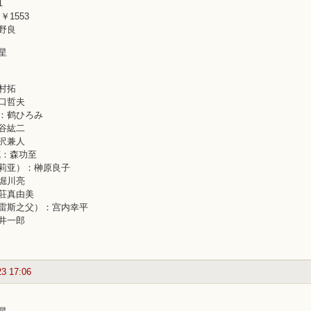
１
￥1553
野良
星
村拓
口哲夫
：鹤ひろみ
谷紘二
沢兼人
克：森功至
莉亚）：榊原良子
堀川亮
荘真由美
雷斯之父）：宫内幸平
井一郎
23 17:06