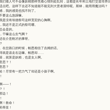
我们矮人可不会像妖精那样凭着心情到处乱转，这都是长年和土地打交道培养
适点吧。这样下去还不知道能不能见到大贤者渥特呢。斯林，能用用魔法吗？
憾，我的感觉也找不到了。
不要这么急躁嘛。
我是没有埃德祭司这样宽宏的心胸啊。
，我还不是正式的祭司哪。
总会是的。
，干嘛这么生气啊？
还在介意刚才的事呀。
？
。在岔路口的时候，帕恩相信了吉姆的话。
得就是该走右边嘛。帕恩却……
嘻，就算是妖精，也是女人啊。
意思？！
意思？
哈！尽管有一把力气了却还是小孩子啊。
！
啊——！
？！
那边！
！
啊！救命！
莉蒂亚！