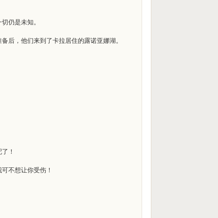
一切仍是未知。
。
准备后，他们来到了卡拉居住的露诺亚娜湖。
配了！
我可不想让你受伤！