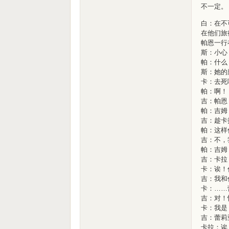
不一定。
白：在不
在他们旅
帕恩一行
斯：小心
帕：什么
斯：她的
卡：去死
帕：啊！
吉：帕恩
帕：吉姆
吉：趁卡
帕：这样
吉：不，
帕：吉姆
吉：卡拉
卡：诶！
吉：我和
卡：……
吉：对！
卡：我是
吉：蕾莉
卡拉：诶