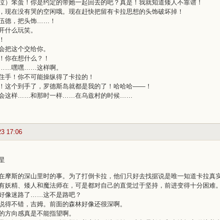
泣）笨蛋！你是约定的带她一起回去的吧？真是！我就知道矮人不靠谱！
，现在没有哭的空闲哦。现在赶快把留有卡拉思想的头饰破坏掉！
伍德，把头饰……！
开什么玩笑。
！
会把这个交给你。
！你在想什么？！
……嘿嘿……这样啊。
住手！你不可能操纵得了卡拉的！
！这个到手了，罗德斯岛就都是我的了！哈哈哈——！
会这样……和那时一样……在乌兹村的时候……
23 17:06
星
在摩斯的深山里时的事。为了打倒卡拉，他们只好去找据说是唯一知道卡拉真
有妖精、矮人和魔法师在，可是都对自己的直觉过于坚持，前进变得十分困难
好像迷路了……这不是路吧？
说得不错，吉姆。前面的森林好像还很深啊。
的方向感真是不能指望啊。