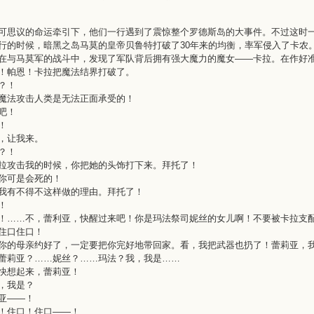
可思议的命运牵引下，他们一行遇到了震惊整个罗德斯岛的大事件。不过这时
行的时候，暗黑之岛马莫的皇帝贝鲁特打破了30年来的均衡，率军侵入了卡农
在与马莫军的战斗中，发现了军队背后拥有强大魔力的魔女——卡拉。在作好
！帕恩！卡拉把魔法结界打破了。
？！
魔法攻击人类是无法正面承受的！
吧！
！
，让我来。
？！
拉攻击我的时候，你把她的头饰打下来。拜托了！
你可是会死的！
我有不得不这样做的理由。拜托了！
！
！……不，蕾利亚，快醒过来吧！你是玛法祭司妮丝的女儿啊！不要被卡拉支
住口住口！
你的母亲约好了，一定要把你完好地带回家。看，我把武器也扔了！蕾莉亚，
蕾莉亚？……妮丝？……玛法？我，我是……
快想起来，蕾莉亚！
，我是？
亚——！
！住口！住口——！