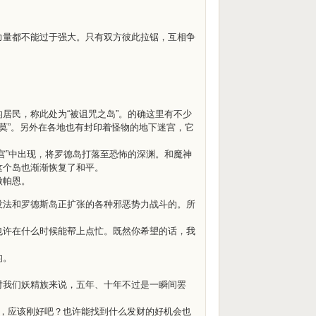
力量都不能过于强大。只有双方彼此拉锯，互相争
居民，称此处为“被诅咒之岛”。的确这里有不少
马莫”。另外在各地也有封印着怪物的地下迷宫，它
宫”中出现，将罗德岛打落至恐怖的深渊。和魔神
这个岛也渐渐恢复了和平。
做帕恩。
没法和罗德斯岛正扩张的各种邪恶势力战斗的。所
也许在什么时候能帮上点忙。既然你希望的话，我
的。
对我们妖精族来说，五年、十年不过是一瞬间罢
话，应该刚好吧？也许能找到什么发财的好机会也