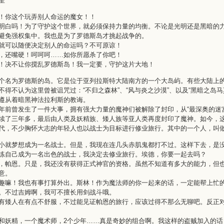
星
！你这个玩弄别人命运的魔女！！
明白吗！为了守护这个世界，就必须保持力量的均衡。不论是光明还是黑暗的
避免强权集中。我也是为了罗德斯岛才挑起战争的。
就可以随便决定别人的命运吗？不可原谅！
，还嘴硬！呵呵呵……如你所愿杀了你吧！
！决不让你搅乱罗德斯岛！我一定要，守护这片大地！
个名为罗德斯的岛。它是位于亚列拉斯特大陆南方的一个大岛屿。有些大陆上的
不得不认为这里曾被诅咒过：“不归之森林”、“风与炎之沙漠”、以及“黑暗之岛
遵从着暗黑神法拉利斯的教诲。
年前曾发生了一件大事，拥有强大力量的魔神们被解除了封印，从“最深奥的迷
续了三年多，最后由人类及妖精族、矮人族等亚人类再度封印了魔神。如今，
代，不少胸怀大志的年轻人也以战士为目标进行修业旅行。其中的一个人，叫
小就梦想成为一名战士。但是，我现在连几头赤肌鬼都打不过。这样下去，是
练自己成为一名出色的战士，我决定去修业旅行。埃德，你要一起去吗？
，帕恩。只是，我还没有获得正式神官的资格。虽然不知道有多大的能力，但
意。
趣嘛！我也有事打算外出。斯林！作为魔法师的你一起来的话，一定能帮上忙
。不过吉姆啊，我可不擅长用剑战斗哦。
有矮人在有点不舒服，不过能见证帕恩的旅行，应该过得不那么无聊吧。反正
和妖精，一个魔术师，2个少年……真是奇妙的组合啊。我这样的盗贼加入的