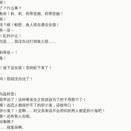
斯！
了？什么事？
救命！莉、莉、莉蒂亚她、莉蒂亚她！
斯！
怪？瞧！帕恩，食人怪在袭击女孩！
蒂～亚～
！乱抖什么！
但是……我没办法打倒食人怪……
莉蒂亚～！
鬼！
！放下这女孩！否则砍下来了！
…
吗！那就没办法了！
乌兹村里）
我早说了！这种事发生之前就该为了村子用那个了！
嘴！连恋人都保护不了的胆小鬼，还敢夸口！
胆小鬼？！是啊……对父亲来说不会用剑的男人都是胆小鬼吧！
嘴！还有客人在呢。
回事啊？
……很复杂啊。