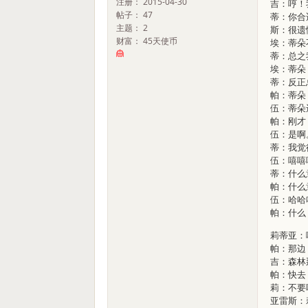
注册： 2015-04-30
吉：哼！
帖子： 47
蒂：你合
主题： 2
斯：很遗
财富： 45天使币
埃：蒂朵
蒂：总之
埃：蒂朵
蒂：反正
帕：蒂朵
伍：蒂朵
帕：刚才
伍：是啊
蒂：我觉
伍：嘻嘻
蒂：什么
帕：什么
伍：哈哈
帕：什么
莉蒂亚：
帕：那边
吉：森林
帕：快去
莉：不要
亚雷斯：