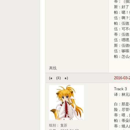
蒂：（抽
斯：好了
帕：嗯！
伍：啊？
帕：伍德
伍：可不
蒂：伍德
伍：嘿嘿
斯：伍德
伍：哆嗦
帕：怎么
离线
(●￣(ｴ)￣●)
2016-03-
Track 3
译：林元
白：那是
险，尽管
蒂：喂，
帕：蒂朵
组别： 复苏
蒂：矮人