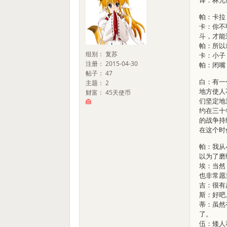
译：林元
帕：卡拉
卡：你不
斗，才能
帕：所以
组别： 复苏
卡：小子
注册： 2015-04-30
帕：闭嘴
帖子： 47
白：有一
主题： 2
地方使人
财富： 45天使币
们坚定地
约在三十
的战争持
在这个时
帕：我从
以为了磨
埃：当然
也非常愿
吉：很有
斯：好吧
蒂：虽然
了。
伍：矮人