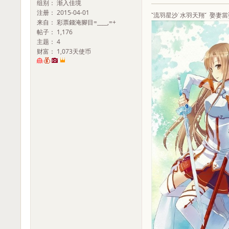
组别： 渐入佳境
注册： 2015-04-01
ˇ流羽星沙˙水羽天翔ˇ 娶妻當娶
来自： 彩票錢淹腳目=____,=+
帖子： 1,176
主题： 4
财富： 1,073天使币