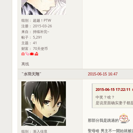
组别： 超越！PTW
注册： 2015-03-26
来自： 持续补完~
帖子： 5,291
主题： 41
财富： 70天使币
离线
ˇ水羽天翔ˇ
2015-06-15 16:47
2015-06-15 17:22:11
中奖？啥？
是说里面确实妻子都
那部分我是跳過的
聖母啥 男主不一開始就被
组别： 渐入佳境