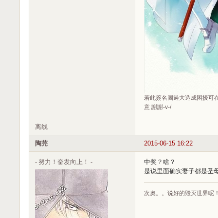
若此簽名圖過大造成困擾可在
意 謝謝-v-/
离线
陶芫
2015-06-15 16:22
- 努力！奋发向上！ -
中奖？啥？
是说里面确实妻子都是圣
次奥。。说好的毁灭世界呢