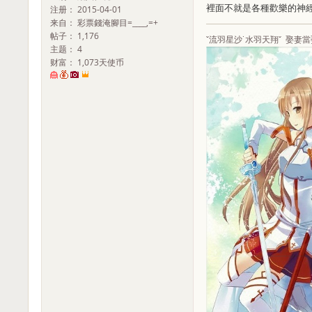
裡面不就是各種歡樂的神經
注册： 2015-04-01
来自： 彩票錢淹腳目=____,=+
帖子： 1,176
ˇ流羽星沙˙水羽天翔ˇ 娶妻當娶
主题： 4
财富： 1,073天使币