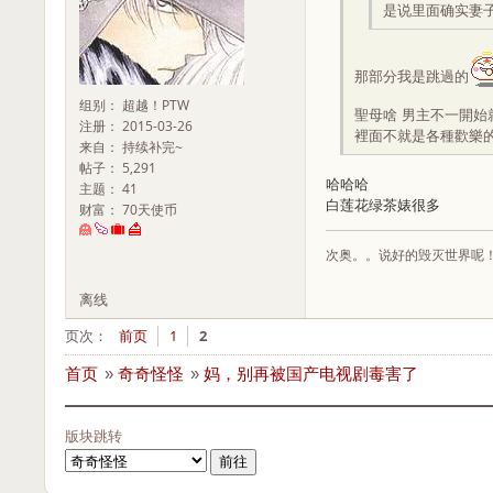
是说里面确实妻
那部分我是跳過的
组别： 超越！PTW
聖母啥 男主不一開始
注册： 2015-03-26
裡面不就是各種歡樂的
来自： 持续补完~
帖子： 5,291
哈哈哈
主题： 41
白莲花绿茶婊很多
财富： 70天使币
次奥。。说好的毁灭世界呢
离线
页次：
前页
1
2
首页
»
奇奇怪怪
»
妈，别再被国产电视剧毒害了
版块跳转