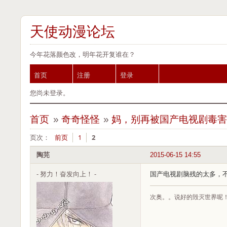
天使动漫论坛
今年花落颜色改，明年花开复谁在？
首页
注册
登录
您尚未登录。
首页
»
奇奇怪怪
»
妈，别再被国产电视剧毒
页次：
前页
1
2
陶芫
2015-06-15 14:55
- 努力！奋发向上！ -
国产电视剧脑残的太多，
次奥。。说好的毁灭世界呢