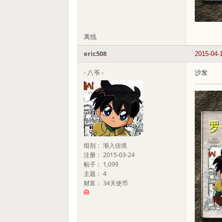
离线
eric508
2015-04-
- 八爷 -
沙发
组别： 渐入佳境
注册： 2015-03-24
帖子： 1,099
主题： 4
财富： 34天使币