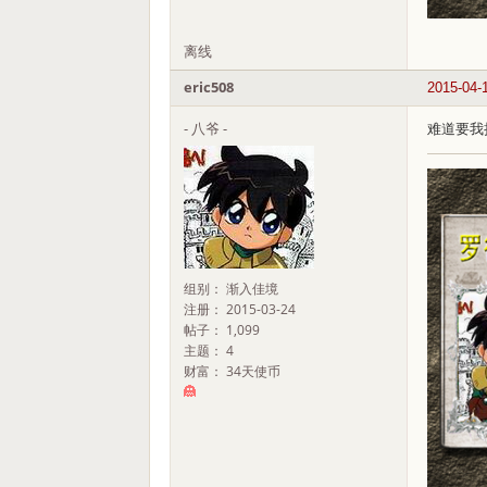
离线
eric508
2015-04-
- 八爷 -
难道要我
组别： 渐入佳境
注册： 2015-03-24
帖子： 1,099
主题： 4
财富： 34天使币