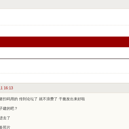
11 16:13
者扫码用的 传到论坛了 就不浪费了 干脆发出来好啦
子建的吧？
进去了
多照片