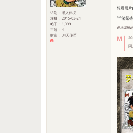
想看照片
组别： 渐入佳境
注册： 2015-03-24
***论
帖子： 1,099
最近编辑记录 e
主题： 4
财富： 34天使币
20
阿