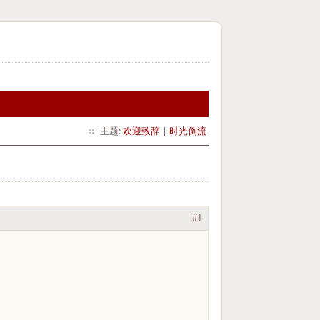
主题:
欢迎致辞
|
时光倒流
#1