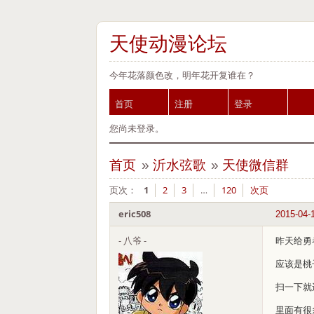
天使动漫论坛
今年花落颜色改，明年花开复谁在？
首页
注册
登录
您尚未登录。
首页
»
沂水弦歌
»
天使微信群
页次：
1
2
3
…
120
次页
eric508
2015-04-
- 八爷 -
昨天给勇
应该是桃
扫一下就
里面有很