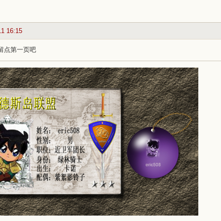
11 16:15
..留点第一页吧