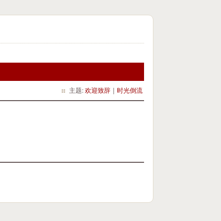
主题:
欢迎致辞
|
时光倒流