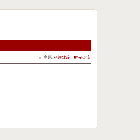
主题:
欢迎致辞
|
时光倒流