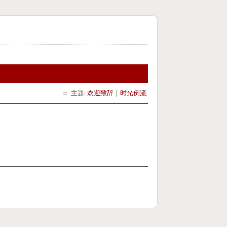
主题:
欢迎致辞
|
时光倒流