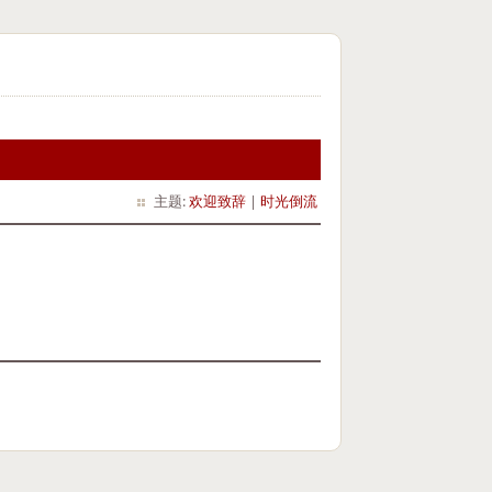
主题:
欢迎致辞
|
时光倒流