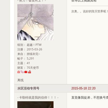
- 努力！奋发向上！ -
坐等以上揭露真相
次奥。。说好的毁灭世界呢
组别： 超越！PTW
注册： 2015-03-26
来自： 持续补完~
帖子： 5,291
主题： 41
财富： 70天使币
离线
水区活动专用号
2015-05-18 22:20
- 卡勒特就是我的信仰！！！ -
直觉像我徒弟，不想换号查