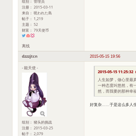
组别： 管理员
注册： 2015-03-11
来自： 呪われた島
帖子： 1,219
主题： 52
财富： 79天使币
离线
dzzzjtcn
2015-05-15 19:56
- 能天使 -
2015-05-15 11:25:32
人生如梦，做心里最
一种态度叫悠然，有
然，而我要的那种幸
好复杂……于是这么多人
组别： 猪头的挑战
注册： 2015-03-25
帖子： 2,079