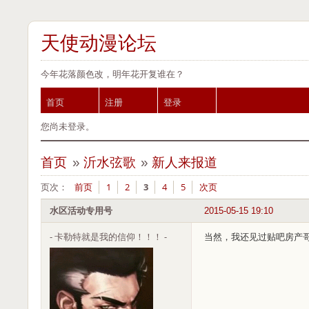
天使动漫论坛
今年花落颜色改，明年花开复谁在？
首页
注册
登录
您尚未登录。
首页
»
沂水弦歌
»
新人来报道
页次：
前页
1
2
3
4
5
次页
水区活动专用号
2015-05-15 19:10
- 卡勒特就是我的信仰！！！ -
当然，我还见过贴吧房产