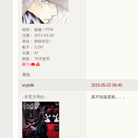
组别： 超越！PTW
注册： 2015-03-26
来自： 持续补完~
帖子： 5,291
主题： 41
财富： 70天使币
离线
sryidk
2015-05-23 09:40
- 非官方旁白 -
真不知道是谁。。。