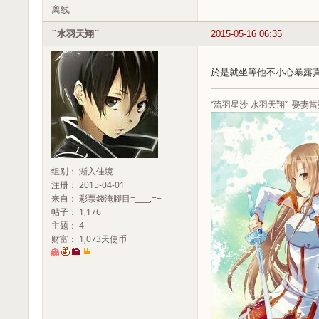
离线
ˇ水羽天翔ˇ
2015-05-16 06:35
於是就坐等他不小心暴露真
ˇ流羽星沙˙水羽天翔ˇ 娶妻當娶
组别： 渐入佳境
注册： 2015-04-01
来自： 彩票錢淹腳目=____,=+
帖子： 1,176
主题： 4
财富： 1,073天使币