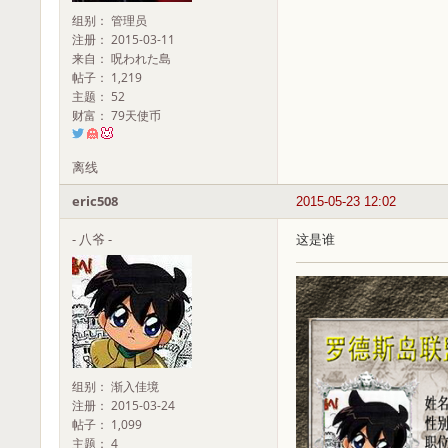
组别： 管理员
注册： 2015-03-11
来自： 呪われた島
帖子： 1,219
主题： 52
财富： 79天使币
离线
eric508
2015-05-23 12:02
- 八爷 -
这是谁
组别： 渐入佳境
注册： 2015-03-24
帖子： 1,099
主题： 4