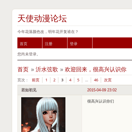
天使动漫论坛
今年花落颜色改，明年花开复谁在？
首页
注册
登录
您尚未登录。
首页
»
沂水弦歌
»
欢迎回来，很高兴认识你
页次：
前页
1
2
3
4
5
…
46
次页
若如初见
2015-04-09 23:02
很高兴认识你们